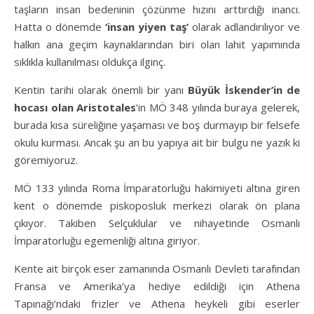
taşların insan bedeninin çözünme hızını arttırdığı inancı.
Hatta o dönemde
‘insan yiyen taş’
olarak adlandırılıyor ve
halkın ana geçim kaynaklarından biri olan lahit yapımında
sıklıkla kullanılması oldukça ilginç.
Kentin tarihi olarak önemli bir yanı
Büyük İskender’in de
hocası olan Aristotales
‘in MÖ 348 yılında buraya gelerek,
burada kısa süreliğine yaşaması ve boş durmayıp bir felsefe
okulu kurması. Ancak şu an bu yapıya ait bir bulgu ne yazık ki
göremiyoruz.
MÖ 133 yılında Roma İmparatorluğu hakimiyeti altına giren
kent o dönemde piskoposluk merkezi olarak ön plana
çıkıyor. Takiben Selçuklular ve nihayetinde Osmanlı
İmparatorluğu egemenliği altına giriyor.
Kente ait birçok eser zamanında Osmanlı Devleti tarafından
Fransa ve Amerika’ya hediye edildiği için Athena
Tapınağı’ndaki frizler ve Athena heykeli gibi eserler