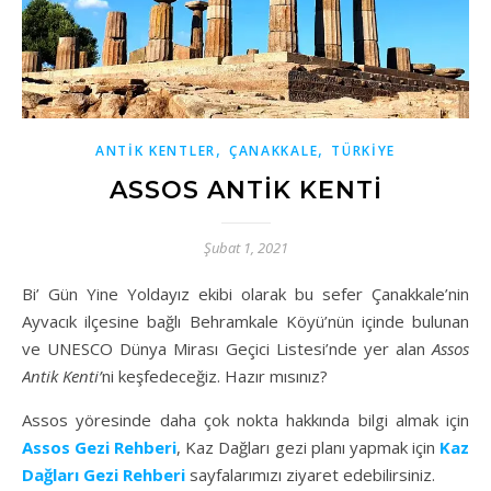
,
,
ANTİK KENTLER
ÇANAKKALE
TÜRKİYE
ASSOS ANTIK KENTI
Şubat 1, 2021
Bi’ Gün Yine Yoldayız ekibi olarak bu sefer Çanakkale’nin
Ayvacık ilçesine bağlı Behramkale Köyü’nün içinde bulunan
ve UNESCO Dünya Mirası Geçici Listesi’nde yer alan
Assos
Antik Kenti’
ni keşfedeceğiz. Hazır mısınız?
Assos yöresinde daha çok nokta hakkında bilgi almak için
Assos Gezi Rehberi
, Kaz Dağları gezi planı yapmak için
Kaz
Dağları Gezi Rehberi
sayfalarımızı ziyaret edebilirsiniz.