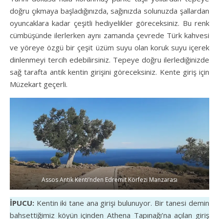
doğru çıkmaya başladığınızda, sağınızda solunuzda şallardan
oyuncaklara kadar çeşitli hediyelikler göreceksiniz. Bu renk
cümbüşünde ilerlerken aynı zamanda çevrede Türk kahvesi
ve yöreye özgü bir çeşit üzüm suyu olan koruk suyu içerek
dinlenmeyi tercih edebilirsiniz. Tepeye doğru ilerlediğinizde
sağ tarafta antik kentin girişini göreceksiniz. Kente giriş için
Müzekart geçerli.
Assos Antik Kenti’nden Edremit Körfezi Manzarası
İPUCU:
Kentin iki tane ana girişi bulunuyor. Bir tanesi demin
bahsettiğimiz köyün içinden Athena Tapınağı’na açılan giriş