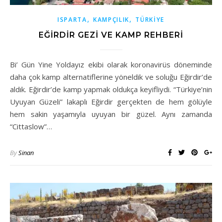
,
,
ISPARTA
KAMPÇILIK
TÜRKİYE
EĞIRDIR GEZI VE KAMP REHBERI
Bi’ Gün Yine Yoldayız ekibi olarak koronavirüs döneminde
daha çok kamp alternatiflerine yöneldik ve soluğu Eğirdir’de
aldık. Eğirdir’de kamp yapmak oldukça keyifliydi. “Türkiye’nin
Uyuyan Güzeli” lakaplı Eğirdir gerçekten de hem gölüyle
hem sakin yaşamıyla uyuyan bir güzel. Aynı zamanda
“Cittaslow”…
By
Sinan