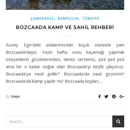
,
,
ÇANAKKALE
KAMPÇILIK
TÜRKİYE
BOZCAADA KAMP VE SAHIL REHBERI
Kuzey Ege’deki adalarımızdan küçük olanında yani
Bozcaada’dayız. Yazın hafta sonu kaçamağı yapmak
isteyenlerin gözdelerinden, denizi tertemiz, pırıl pırıl pırıl
ama bir o kadar soğuk olan Bozcaada’yı keşfe çıkıyoruz.
Bozcaada’ya nasıl gidilir? Bozcaada’da nasıl gezerim?
Bozcaada’da kamp yapılır mı? Bozcaada koyları,…
By
Sinan