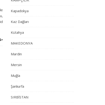
KAMPÇILIK
de
Kapadokya
u,
id
Kaz Dağları
Kütahya
MAKEDONYA
Mardin
Mersin
Muğla
Şanlıurfa
SIRBİSTAN