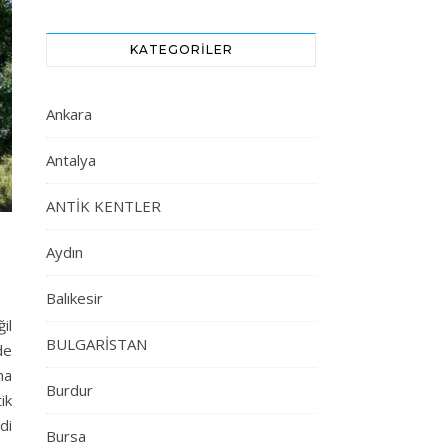
KATEGORILER
Ankara
Antalya
ANTİK KENTLER
Aydın
Balıkesir
il
BULGARİSTAN
de
na
Burdur
ik
di
Bursa