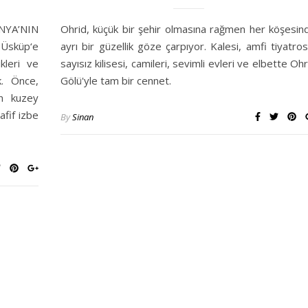
YA’NIN
Ohrid, küçük bir şehir olmasına rağmen her köşesin
 Üsküp‘e
ayrı bir güzellik göze çarpıyor. Kalesi, amfi tiyatros
kleri ve
sayısız kilisesi, camileri, sevimli evleri ve elbette Ohr
k. Önce,
Gölü'yle tam bir cennet.
n kuzey
afif izbe
By
Sinan