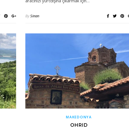
aracınızı yurtdışına çıkarmak için…
By
Sinan
MAKEDONYA
OHRID