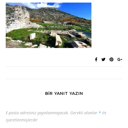
BIR YANIT YAZIN
E-posta adresiniz yayınlanmayacak.
Gerekli alanlar
*
ile
işaretlenmişlerdir