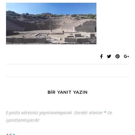
BIR YANIT YAZIN
E-posta adresiniz yayınlanmayacak.
Gerekli alanlar
*
ile
işaretlenmişlerdir