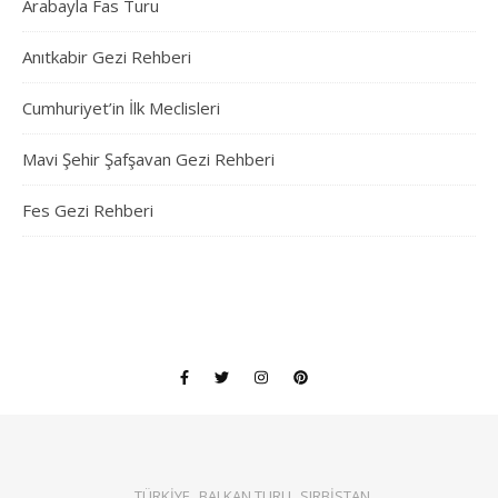
Arabayla Fas Turu
Anıtkabir Gezi Rehberi
Cumhuriyet’in İlk Meclisleri
Mavi Şehir Şafşavan Gezi Rehberi
Fes Gezi Rehberi
TÜRKİYE
BALKAN TURU
SIRBİSTAN