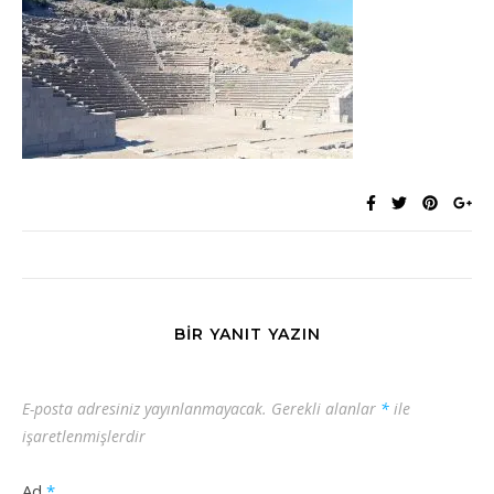
BIR YANIT YAZIN
E-posta adresiniz yayınlanmayacak.
Gerekli alanlar
*
ile
işaretlenmişlerdir
Ad
*