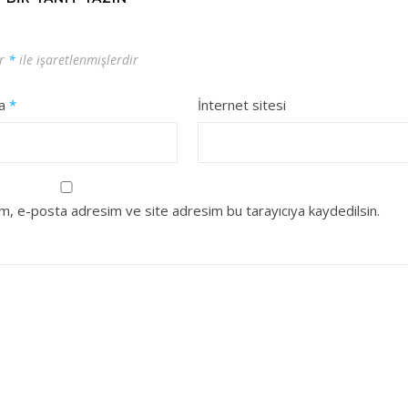
ar
*
ile işaretlenmişlerdir
ta
*
İnternet sitesi
ım, e-posta adresim ve site adresim bu tarayıcıya kaydedilsin.