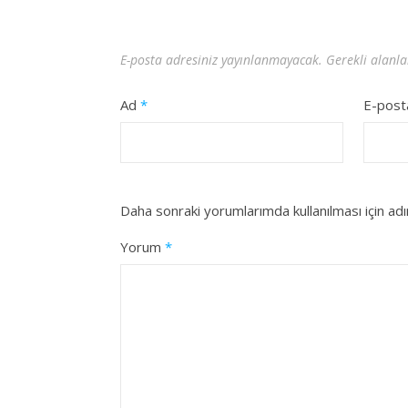
E-posta adresiniz yayınlanmayacak.
Gerekli alanl
Ad
*
E-pos
Daha sonraki yorumlarımda kullanılması için ad
Yorum
*