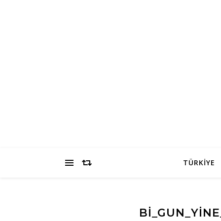
TÜRKİYE
BI_GUN_YINE