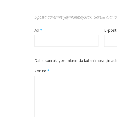
E-posta adresiniz yayınlanmayacak.
Gerekli alanl
Ad
*
E-pos
Daha sonraki yorumlarımda kullanılması için ad
Yorum
*