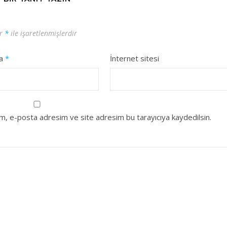
ar
*
ile işaretlenmişlerdir
ta
*
İnternet sitesi
ım, e-posta adresim ve site adresim bu tarayıcıya kaydedilsin.