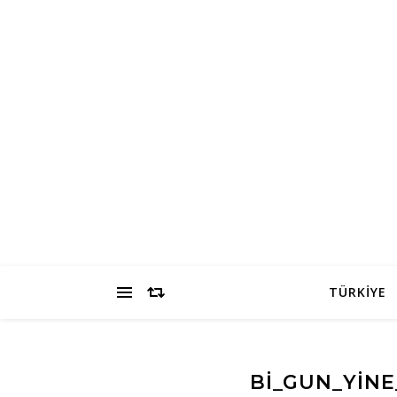
TÜRKİYE
BI_GUN_YINE