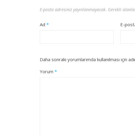
E-posta adresiniz yayınlanmayacak.
Gerekli alanl
Ad
*
E-pos
Daha sonraki yorumlarımda kullanılması için ad
Yorum
*