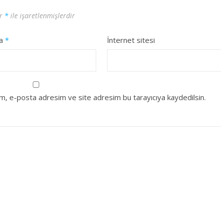
ar
*
ile işaretlenmişlerdir
ta
*
İnternet sitesi
ım, e-posta adresim ve site adresim bu tarayıcıya kaydedilsin.