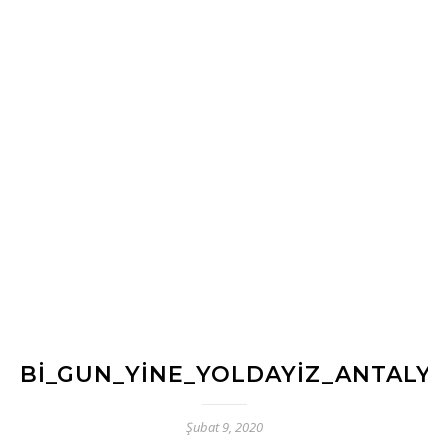
BI_GUN_YINE_YOLDAYIZ_ANTALYA
Şubat 9, 2020