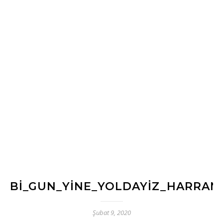
BI_GUN_YINE_YOLDAYIZ_HARRAN_
Şubat 9, 2020