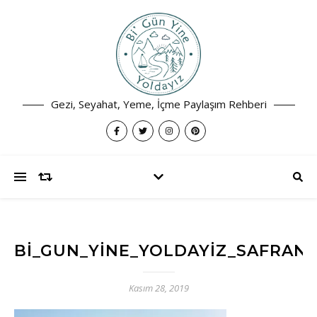
Gezi, Seyahat, Yeme, İçme Paylaşım Rehberi
BI_GUN_YINE_YOLDAYIZ_SAFRANB
Kasım 28, 2019