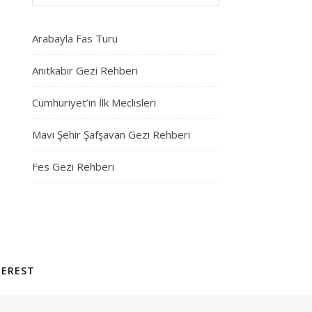
Arabayla Fas Turu
Anıtkabir Gezi Rehberi
Cumhuriyet’in İlk Meclisleri
Mavi Şehir Şafşavan Gezi Rehberi
Fes Gezi Rehberi
TEREST