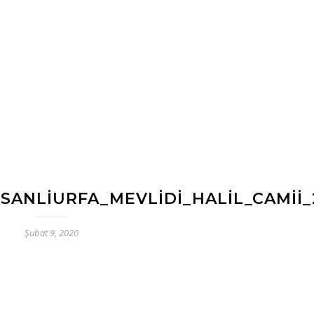
SANLIURFA_MEVLIDI_HALIL_CAMII_
Şubat 9, 2020