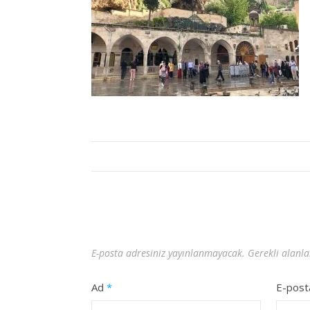
E-posta adresiniz yayınlanmayacak.
Gerekli alanl
Ad
*
E-pos