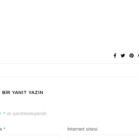
BIR YANIT YAZIN
ar
*
ile işaretlenmişlerdir
ta
*
İnternet sitesi