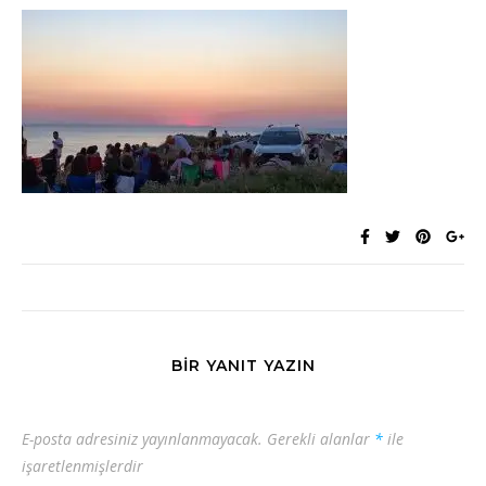
BIR YANIT YAZIN
E-posta adresiniz yayınlanmayacak.
Gerekli alanlar
*
ile
işaretlenmişlerdir