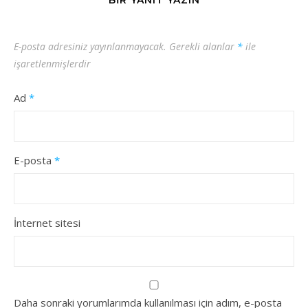
BIR YANIT YAZIN
E-posta adresiniz yayınlanmayacak.
Gerekli alanlar
*
ile
işaretlenmişlerdir
Ad
*
E-posta
*
İnternet sitesi
Daha sonraki yorumlarımda kullanılması için adım, e-posta