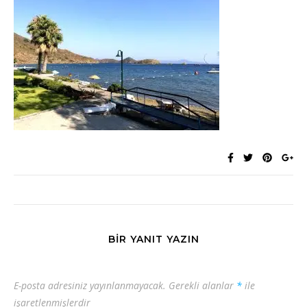
BIR YANIT YAZIN
E-posta adresiniz yayınlanmayacak.
Gerekli alanlar
*
ile
işaretlenmişlerdir