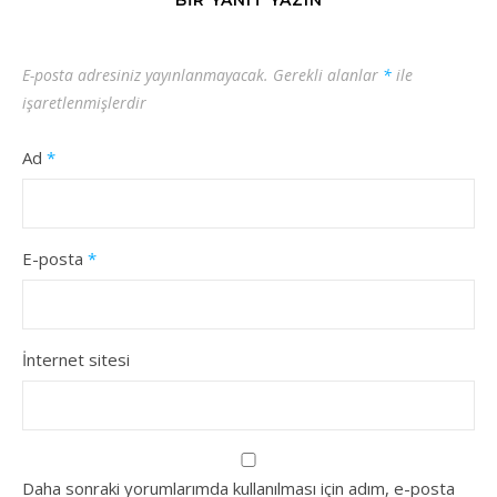
BIR YANIT YAZIN
E-posta adresiniz yayınlanmayacak.
Gerekli alanlar
*
ile
işaretlenmişlerdir
Ad
*
E-posta
*
İnternet sitesi
Daha sonraki yorumlarımda kullanılması için adım, e-posta