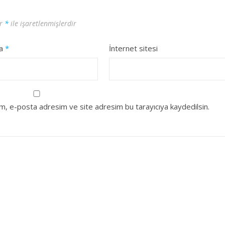
ar
*
ile işaretlenmişlerdir
ta
*
İnternet sitesi
ım, e-posta adresim ve site adresim bu tarayıcıya kaydedilsin.