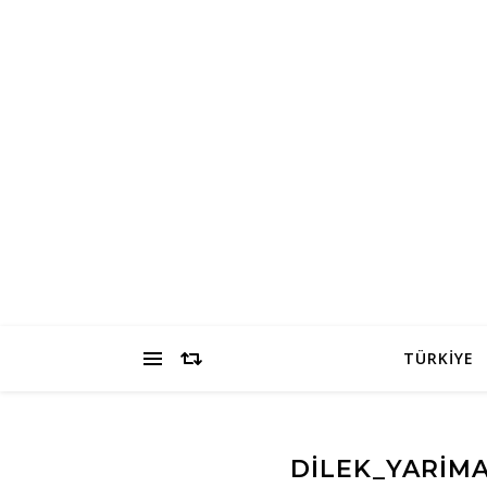
TÜRKİYE
DILEK_YARIM