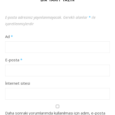
BIR YANIT YAZIN
E-posta adresiniz yayınlanmayacak.
Gerekli alanlar
*
ile
işaretlenmişlerdir
Ad
*
E-posta
*
İnternet sitesi
Daha sonraki yorumlarımda kullanılması için adım, e-posta