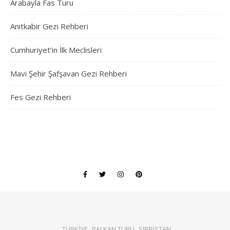
Arabayla Fas Turu
Anıtkabir Gezi Rehberi
Cumhuriyet’in İlk Meclisleri
Mavi Şehir Şafşavan Gezi Rehberi
Fes Gezi Rehberi
TÜRKİYE
BALKAN TURU
SIRBİSTAN