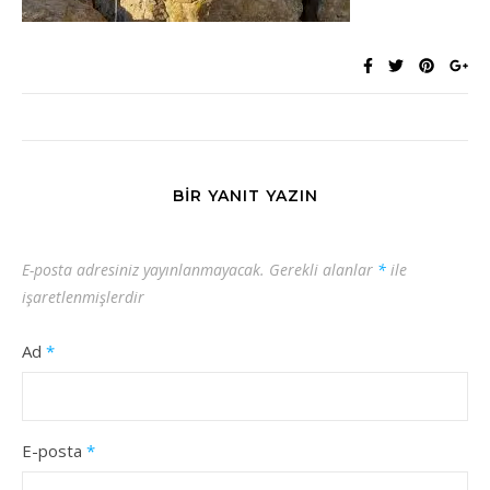
BIR YANIT YAZIN
E-posta adresiniz yayınlanmayacak.
Gerekli alanlar
*
ile
işaretlenmişlerdir
Ad
*
E-posta
*