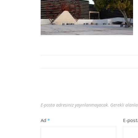
E-posta adresiniz yayınlanmayacak.
Gerekli alanl
Ad
*
E-pos