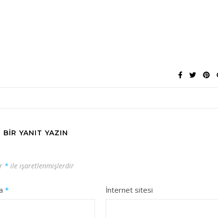
BIR YANIT YAZIN
ar
*
ile işaretlenmişlerdir
ta
*
İnternet sitesi