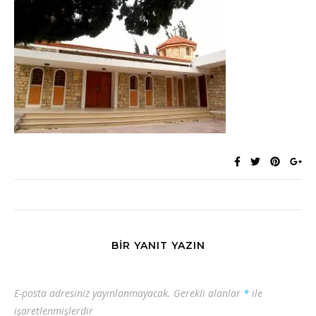
BIR YANIT YAZIN
E-posta adresiniz yayınlanmayacak.
Gerekli alanlar
*
ile
işaretlenmişlerdir