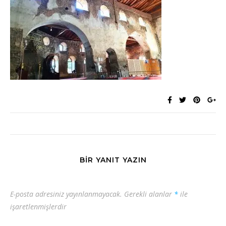
BIR YANIT YAZIN
E-posta adresiniz yayınlanmayacak.
Gerekli alanlar
*
ile
işaretlenmişlerdir