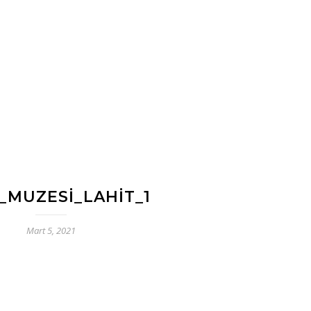
K_MUZESI_LAHIT_1
Mart 5, 2021