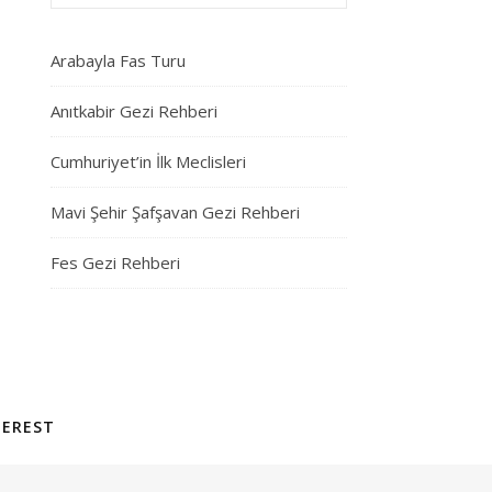
Arabayla Fas Turu
Anıtkabir Gezi Rehberi
Cumhuriyet’in İlk Meclisleri
Mavi Şehir Şafşavan Gezi Rehberi
Fes Gezi Rehberi
TEREST