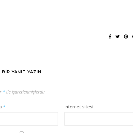
BIR YANIT YAZIN
ar
*
ile işaretlenmişlerdir
ta
*
İnternet sitesi