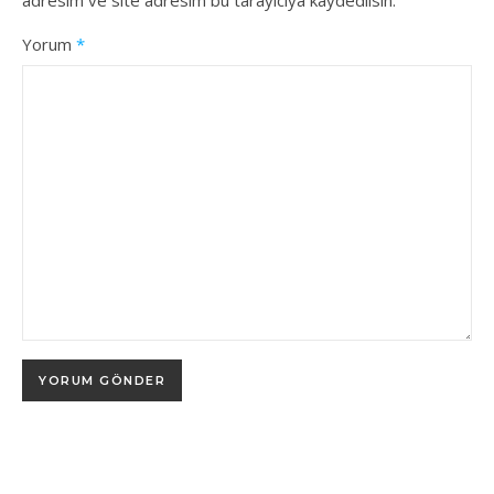
adresim ve site adresim bu tarayıcıya kaydedilsin.
Yorum
*