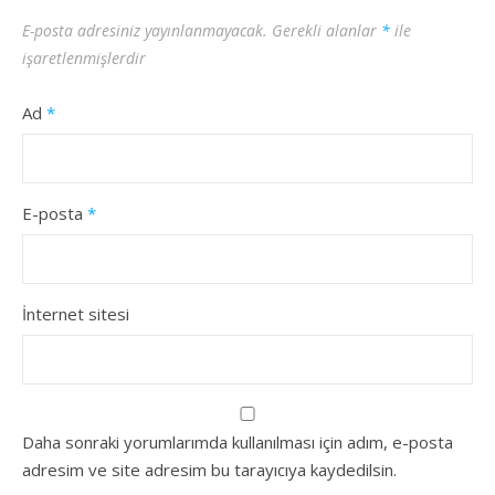
E-posta adresiniz yayınlanmayacak.
Gerekli alanlar
*
ile
işaretlenmişlerdir
Ad
*
E-posta
*
İnternet sitesi
Daha sonraki yorumlarımda kullanılması için adım, e-posta
adresim ve site adresim bu tarayıcıya kaydedilsin.