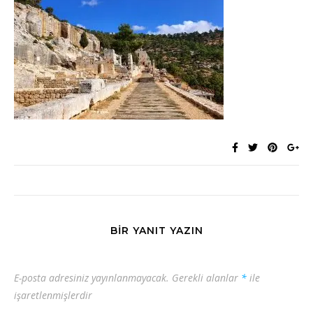
BIR YANIT YAZIN
E-posta adresiniz yayınlanmayacak.
Gerekli alanlar
*
ile
işaretlenmişlerdir