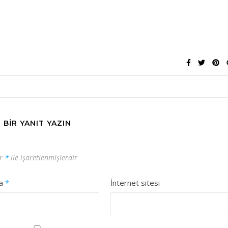
BIR YANIT YAZIN
ar
*
ile işaretlenmişlerdir
ta
*
İnternet sitesi