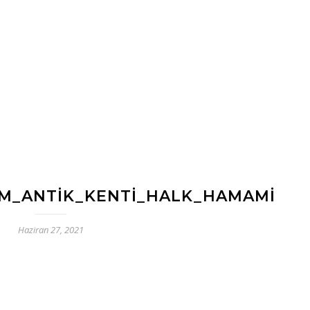
M_ANTIK_KENTI_HALK_HAMAMI
Haziran 27, 2021