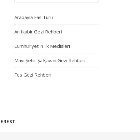
Arabayla Fas Turu
Anıtkabir Gezi Rehberi
Cumhuriyet’in İlk Meclisleri
Mavi Şehir Şafşavan Gezi Rehberi
Fes Gezi Rehberi
TEREST