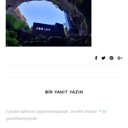
BIR YANIT YAZIN
E-posta adresiniz yayınlanmayacak.
Gerekli alanlar
*
ile
işaretlenmişlerdir