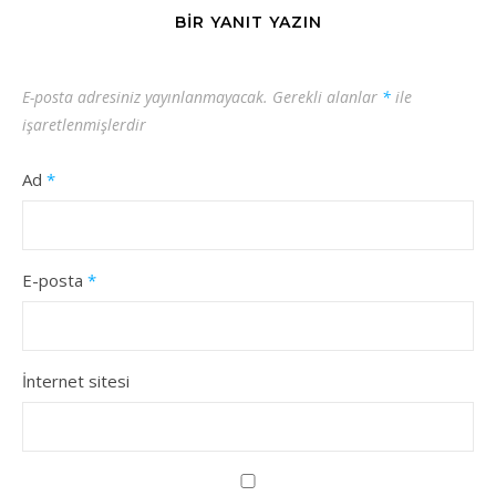
BIR YANIT YAZIN
E-posta adresiniz yayınlanmayacak.
Gerekli alanlar
*
ile
işaretlenmişlerdir
Ad
*
E-posta
*
İnternet sitesi