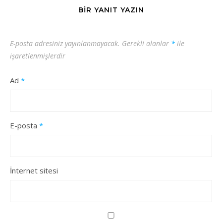
BIR YANIT YAZIN
E-posta adresiniz yayınlanmayacak.
Gerekli alanlar
*
ile
işaretlenmişlerdir
Ad
*
E-posta
*
İnternet sitesi