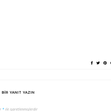
BIR YANIT YAZIN
ar
*
ile işaretlenmişlerdir