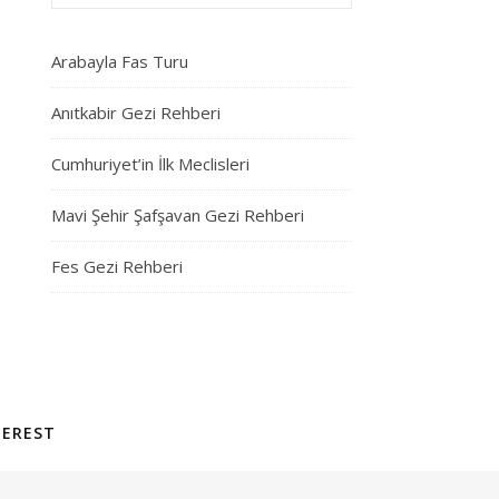
Arabayla Fas Turu
Anıtkabir Gezi Rehberi
Cumhuriyet’in İlk Meclisleri
Mavi Şehir Şafşavan Gezi Rehberi
Fes Gezi Rehberi
TEREST