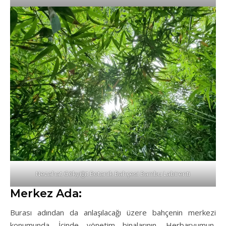
Nezahat Gökyiğit Botanik Bahçesi Bambu Labirenti
Merkez Ada:
Burası adından da anlaşılacağı üzere bahçenin merkezi
konumunda. İçinde yönetim binalarının, Herbaryumun,