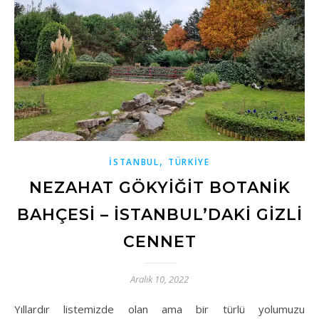
,
İSTANBUL
TÜRKİYE
NEZAHAT GÖKYIĞIT BOTANIK
BAHÇESI – İSTANBUL’DAKI GIZLI
CENNET
Aralık 10, 2022
Yıllardır listemizde olan ama bir türlü yolumuzu