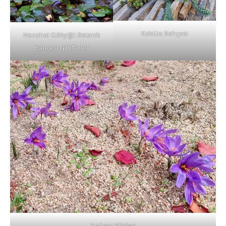
Kaktüs Bahçesi
Nezahat Gökyiğit Botanik
Bahçesi Nilüferler
Safran Bitkileri