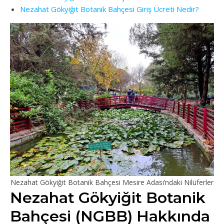
Nezahat Gökyiğit Botanik Bahçesi Giriş Ücreti Nedir?
Nezahat Gökyiğit Botanik Bahçesi Mesire Adası’ndaki Nilüferler
Nezahat Gökyiğit Botanik
Bahçesi (NGBB) Hakkında