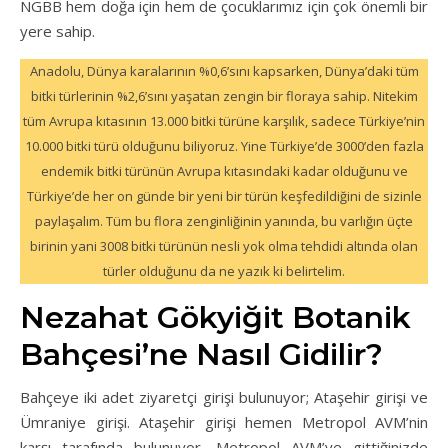
NGBB hem doğa için hem de çocuklarımız için çok önemli bir
yere sahip.
Anadolu, Dünya karalarının %0,6’sını kapsarken, Dünya’daki tüm
bitki türlerinin %2,6’sını yaşatan zengin bir floraya sahip. Nitekim
tüm Avrupa kıtasının 13.000 bitki türüne karşılık, sadece Türkiye’nin
10.000 bitki türü olduğunu biliyoruz. Yine Türkiye’de 3000’den fazla
endemik bitki türünün Avrupa kıtasındaki kadar olduğunu ve
Türkiye’de her on günde bir yeni bir türün keşfedildiğini de sizinle
paylaşalım. Tüm bu flora zenginliğinin yanında, bu varlığın üçte
birinin yani 3008 bitki türünün nesli yok olma tehdidi altında olan
türler olduğunu da ne yazık ki belirtelim.
Nezahat Gökyiğit Botanik
Bahçesi’ne Nasıl Gidilir?
Bahçeye iki adet ziyaretçi girişi bulunuyor; Ataşehir girişi ve
Ümraniye girişi. Ataşehir girişi hemen Metropol AVM’nin
karşı tarafında bulunuyor. Metropol AVM’ye gittiğinizde