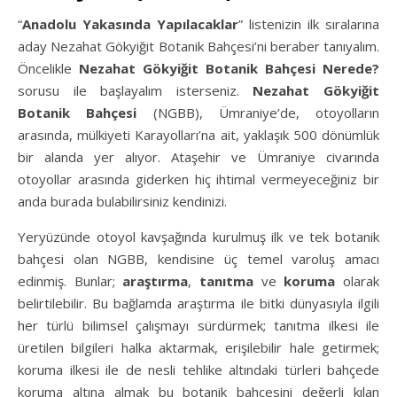
“
Anadolu Yakasında Yapılacaklar
” listenizin ilk sıralarına
aday Nezahat Gökyiğit Botanik Bahçesi’ni beraber tanıyalım.
Öncelikle
Nezahat Gökyiğit Botanik Bahçesi Nerede?
sorusu ile başlayalım isterseniz.
Nezahat Gökyiğit
Botanik Bahçesi
(NGBB), Ümraniye’de, otoyolların
arasında, mülkiyeti Karayolları’na ait, yaklaşık 500 dönümlük
bir alanda yer alıyor. Ataşehir ve Ümraniye civarında
otoyollar arasında giderken hiç ihtimal vermeyeceğiniz bir
anda burada bulabilirsiniz kendinizi.
Yeryüzünde otoyol kavşağında kurulmuş ilk ve tek botanik
bahçesi olan NGBB, kendisine üç temel varoluş amacı
edinmiş. Bunlar;
araştırma
,
tanıtma
ve
koruma
olarak
belirtilebilir. Bu bağlamda araştırma ile bitki dünyasıyla ilgili
her türlü bilimsel çalışmayı sürdürmek; tanıtma ilkesi ile
üretilen bilgileri halka aktarmak, erişilebilir hale getirmek;
koruma ilkesi ile de nesli tehlike altındaki türleri bahçede
koruma altına almak bu botanik bahçesini değerli kılan