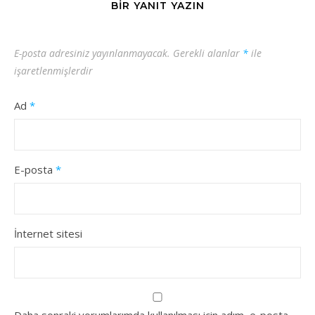
BIR YANIT YAZIN
E-posta adresiniz yayınlanmayacak.
Gerekli alanlar
*
ile
işaretlenmişlerdir
Ad
*
E-posta
*
İnternet sitesi
Daha sonraki yorumlarımda kullanılması için adım, e-posta