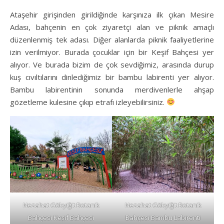
Ataşehir girişinden girildiğinde karşınıza ilk çıkan Mesire
Adası, bahçenin en çok ziyaretçi alan ve piknik amaçlı
düzenlenmiş tek adası. Diğer alanlarda piknik faaliyetlerine
izin verilmiyor. Burada çocuklar için bir Keşif Bahçesi yer
alıyor. Ve burada bizim de çok sevdiğimiz, arasında durup
kuş cıvıltılarını dinlediğimiz bir bambu labirenti yer alıyor.
Bambu labirentinin sonunda merdivenlerle ahşap
gözetleme kulesine çıkıp etrafı izleyebilirsiniz.
Nezahat Gökyiğit Botanik
Nezahat Gökyiğit Botanik
Bahçesi Keşif Bahçesi
Bahçesi Bambu Labirenti