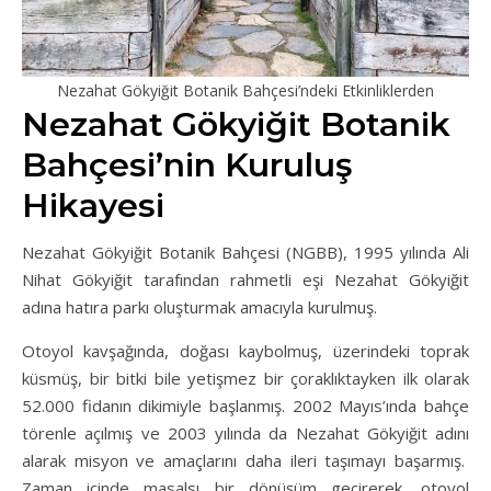
Nezahat Gökyiğit Botanik Bahçesi’ndeki Etkinliklerden
Nezahat Gökyiğit Botanik
Bahçesi’nin Kuruluş
Hikayesi
Nezahat Gökyiğit Botanik Bahçesi (NGBB), 1995 yılında Ali
Nihat Gökyiğit tarafından rahmetli eşi Nezahat Gökyiğit
adına hatıra parkı oluşturmak amacıyla kurulmuş.
Otoyol kavşağında, doğası kaybolmuş, üzerindeki toprak
küsmüş, bir bitki bile yetişmez bir çoraklıktayken ilk olarak
52.000 fidanın dikimiyle başlanmış. 2002 Mayıs’ında bahçe
törenle açılmış ve 2003 yılında da Nezahat Gökyiğit adını
alarak misyon ve amaçlarını daha ileri taşımayı başarmış.
Zaman içinde masalsı bir dönüşüm geçirerek, otoyol