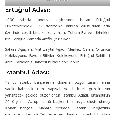
Ertuğrul Adası:
1890 yılında Japonya açıklarında batan Ertuğrul
Firkateyni’ndeki 527 denizcinin anısına oluşturulan ada
üzerinde çeşitli bitki koleksiyonları, Tohum Evi ve etkinlikler
için Torajiro Yamada Amfisi yer alıyor.
Sakura Ağaçları, Anıt Zeytin Ağacı, Menfez Galeri, Ortanca
Koleksiyonu, Faydalı Bitkiler Koleksiyonu, Ertuğrul Şehitleri
Anıtı, Karadeniz Bahçesi burada görülebilir.
İstanbul Adası:
18. yy İstanbul bahçelerine, dönemin özgün tasarımlarına
sadık kalınarak tüm yapısal ve bitkisel güzelliklerini
yansıtacak şekilde düzenlenen İstanbul Adası, İstanbul’un
2010 yılında Avrupa kültür başkenti olmasıyla oluşturulmuş.
Konak bahçesi, Mahalle çeşmesi, İstanbul boğazının
minyatürü, Temsili Yeditepe, Amfitiyatro, İstanbul Bitkileri