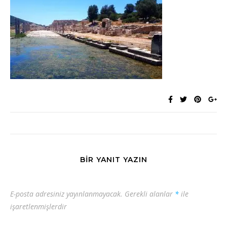
BIR YANIT YAZIN
E-posta adresiniz yayınlanmayacak.
Gerekli alanlar
*
ile
işaretlenmişlerdir