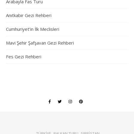
Arabayla Fas Turu
Anıtkabir Gezi Rehberi
Cumhuriyet’in İlk Meclisleri
Mavi Şehir Şafşavan Gezi Rehberi
Fes Gezi Rehberi
TÜRKİYE
BALKAN TURU
SIRBİSTAN