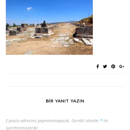
BIR YANIT YAZIN
E-posta adresiniz yayınlanmayacak.
Gerekli alanlar
*
ile
işaretlenmişlerdir