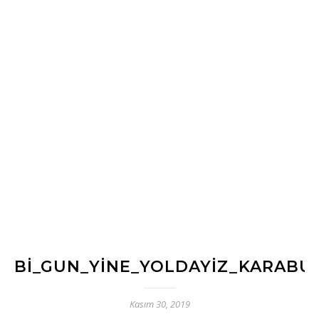
BI_GUN_YINE_YOLDAYIZ_KARABU
Kasım 30, 2019