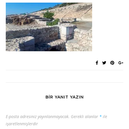
BIR YANIT YAZIN
E-posta adresiniz yayınlanmayacak.
Gerekli alanlar
*
ile
işaretlenmişlerdir